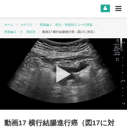
ホーム
カテゴリ
実践編２ 部位・領域別エコーの実践
実践編２－５ 消化管
動画17 横行結腸進行癌（図17に対応）
動画17 横行結腸進行癌（図17に対